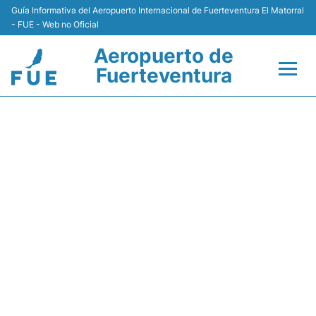
Guía Informativa del Aeropuerto Internacional de Fuerteventura El Matorral
- FUE - Web no Oficial
Aeropuerto de
Fuerteventura
Vuelos +
SALIDAS SMARTWINGS
AEROPUERTO DE
Aerolíneas
FUERTEVENTURA (FUE) -
Terminal
HOY
Hoteles
Transporte +
Alquiler Coches