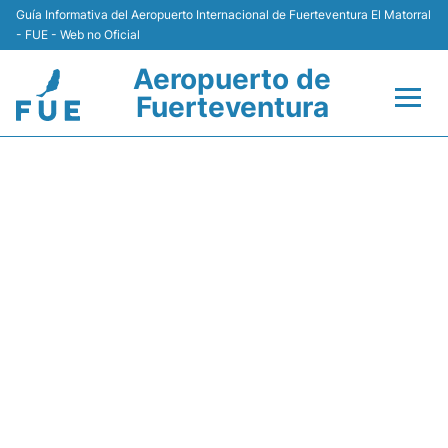
Guía Informativa del Aeropuerto Internacional de Fuerteventura El Matorral
- FUE - Web no Oficial
Aeropuerto de
Fuerteventura
Vuelos +
LS307 JET2 - ESTADO DE
VUELO
Aerolíneas
Terminal
Hoteles
Transporte +
Alquiler Coches